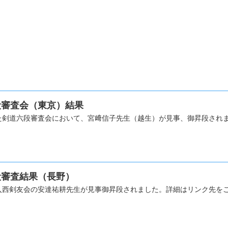
道六段審査会（東京）結果
た剣道六段審査会において、宮﨑信子先生（越生）が見事、御昇段され
道六段審査結果（長野）
入西剣友会の安達祐耕先生が見事御昇段されました。詳細はリンク先をご