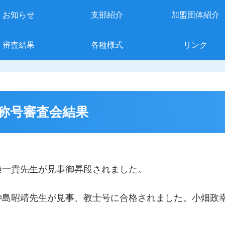
お知らせ
支部紹介
加盟団体紹介
審査結果
各種様式
リンク
及び称号審査会結果
藤一貴先生が見事御昇段されました。
仲島昭靖先生が見事、教士号に合格されました。小畑政