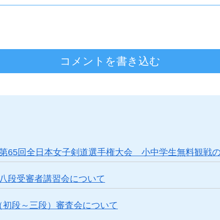
コメントを書き込む
権大会 第65回全日本女子剣道選手権大会 小中学生無料観
・七・八段受審者講習会について
段位（初段～三段）審査会について