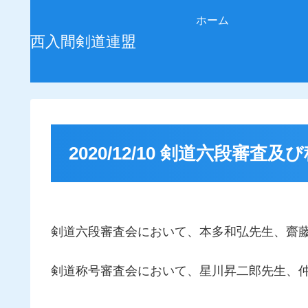
ホーム
西入間剣道連盟
2020/12/10 剣道六段審査
剣道六段審査会において、本多和弘先生、齋
剣道称号審査会において、星川昇二郎先生、