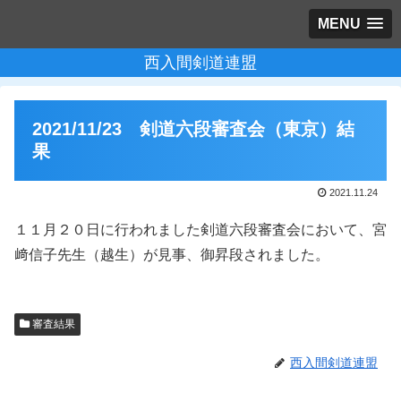
MENU
西入間剣道連盟
2021/11/23 剣道六段審査会（東京）結
果
2021.11.24
１１月２０日に行われました剣道六段審査会において、宮
﨑信子先生（越生）が見事、御昇段されました。
審査結果
西入間剣道連盟